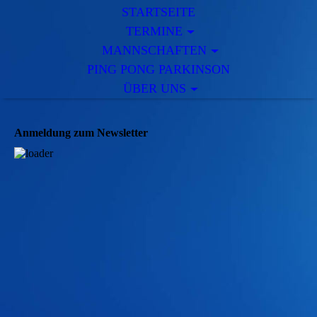
STARTSEITE
TERMINE
MANNSCHAFTEN
PING PONG PARKINSON
ÜBER UNS
Anmeldung zum Newsletter