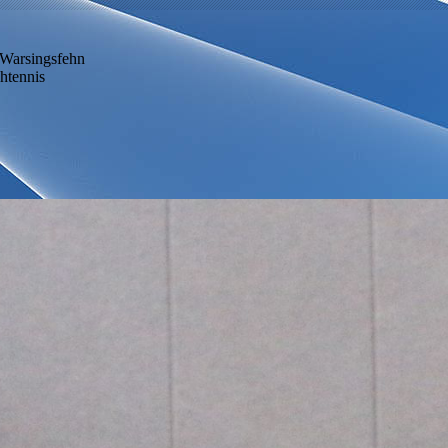
Warsingsfehn
htennis