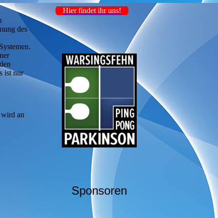
Hier findet ihr uns!
m
mmung des
 Systemen.
ner
 den
 ist nur
 wird an
Sponsoren