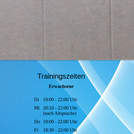
Trainingszeiten
Erwachsene
Di
19:00 - 22:00 Uhr
Mi
20:10 - 22:00 Uhr
(nach Absprache)
Do
19:00 - 22:00 Uhr
Fr
18:30 - 22:00 Uhr