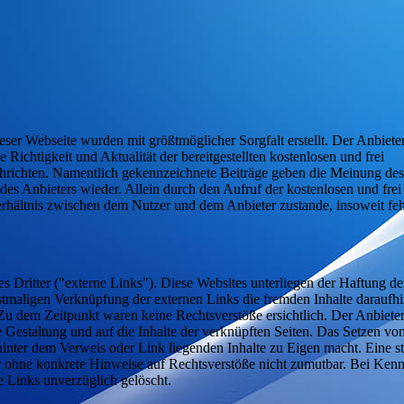
eser Webseite wurden mit größtmöglicher Sorgfalt erstellt. Der Anbieter
ichtigkeit und Aktualität der bereitgestellten kostenlosen und frei
chrichten. Namentlich gekennzeichnete Beiträge geben die Meinung des
es Anbieters wieder. Allein durch den Aufruf der kostenlosen und frei
erhältnis zwischen dem Nutzer und dem Anbieter zustande, insoweit feh
 Dritter ("externe Links"). Diese Websites unterliegen der Haftung de
erstmaligen Verknüpfung der externen Links die fremden Inhalte daraufh
Zu dem Zeitpunkt waren keine Rechtsverstöße ersichtlich. Der Anbieter
ge Gestaltung und auf die Inhalte der verknüpften Seiten. Das Setzen vo
 hinter dem Verweis oder Link liegenden Inhalte zu Eigen macht. Eine s
er ohne konkrete Hinweise auf Rechtsverstöße nicht zumutbar. Bei Kenn
e Links unverzüglich gelöscht.