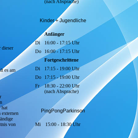
(nach Absprache)
Kinder + Jugendli
che
Anfänger
Di
16:00 - 17:15 Uhr
 dieser
Do
16:00 - 17:15 Uhr
Fortgeschrittene
Di
17:15 - 19:00 Uhr
lt es am
Do
17:15 - 19:00 Uhr
Fr
18:30 - 22:00 Uhr
(nach Absprache)
r
in
 hat
PingPongParkinson
n externen
tändige
Mi
15:00 - 18:30 Uhr
tnis von