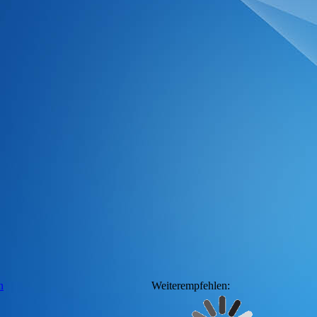
n
Weiterempfehlen: