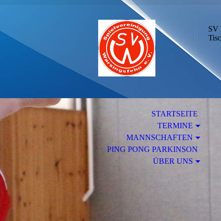
SV 
Tisc
STARTSEITE
TERMINE
MANNSCHAFTEN
PING PONG PARKINSON
ÜBER UNS