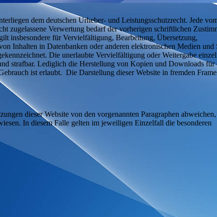
 unterliegen dem deutschen Urheber- und Leistungsschutzrecht. Jede vo
cht zugelassene Verwertung bedarf der vorherigen schriftlichen Zusti
ilt insbesondere für Vervielfältigung, Bearbeitung, Übersetzung,
von Inhalten in Datenbanken oder anderen elektronischen Medien und
 gekennzeichnet. Die unerlaubte Vervielfältigung oder Weitergabe einzel
et und strafbar. Lediglich die Herstellung von Kopien und Downloads für
Gebrauch ist erlaubt. Die Darstellung dieser Website in fremden Frames
tzungen dieser Website von den vorgenannten Paragraphen abweichen,
iesen. In diesem Falle gelten im jeweiligen Einzelfall die besonderen