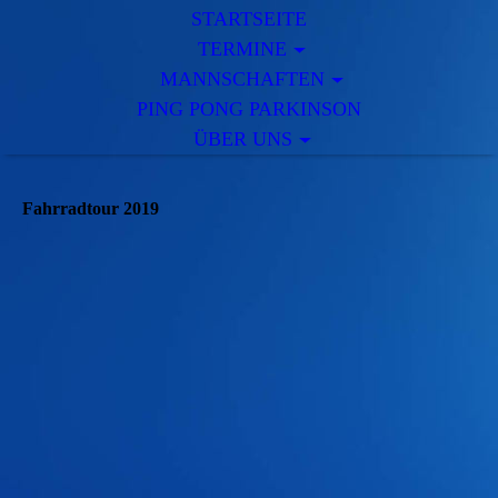
STARTSEITE
TERMINE
MANNSCHAFTEN
PING PONG PARKINSON
ÜBER UNS
Fahrradtour 2019